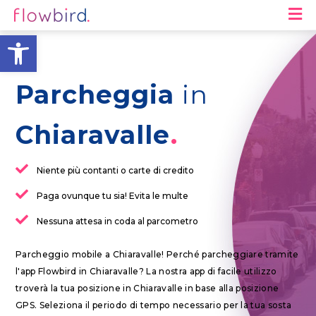
M
Apri la barra degli strumen
Parcheggia
in
Chiaravalle
Niente più contanti o carte di credito
Paga ovunque tu sia! Evita le multe
Nessuna attesa in coda al parcometro
Parcheggio mobile a Chiaravalle! Perché parcheggiare tramite
l'app Flowbird in Chiaravalle? La nostra app di facile utilizzo
troverà la tua posizione in Chiaravalle in base alla posizione
GPS. Seleziona il periodo di tempo necessario per la tua sosta