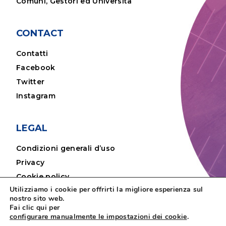
Comuni, Gestori ed Università
CONTACT
Contatti
Facebook
Twitter
Instagram
LEGAL
Condizioni generali d’uso
Privacy
Cookie policy
Utilizziamo i cookie per offrirti la migliore esperienza sul
Note legali
nostro sito web.
Fai clic qui per
configurare manualmente le impostazioni dei cookie
.