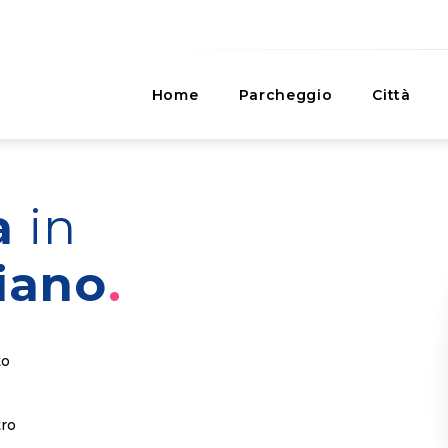
Home
Parcheggio
Città
ti
a
in
iano
to
tro