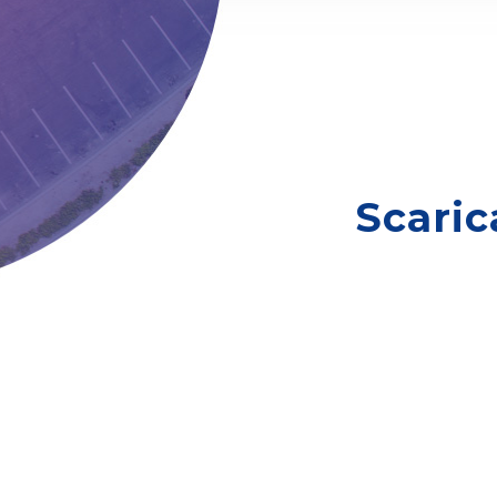
Poggibonsi
Tuscania
Pontassieve
Scarlino
Scaric
Soriano nel Cimino
Orte
Capranica
Borgo San Lorenzo