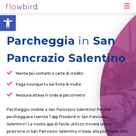
M
Apri la barra degli strumen
Parcheggia
in
San
Pancrazio Salentino
Niente più contanti o carte di credito
Paga ovunque tu sia! Evita le multe
Nessuna attesa in coda al parcometro
Parcheggio mobile a San Pancrazio Salentino! Perché
parcheggiare tramite l'app Flowbird in San Pancrazio
Salentino? La nostra app di facile utilizzo troverà la tua
posizione in San Pancrazio Salentino in base alla posizione GPS.