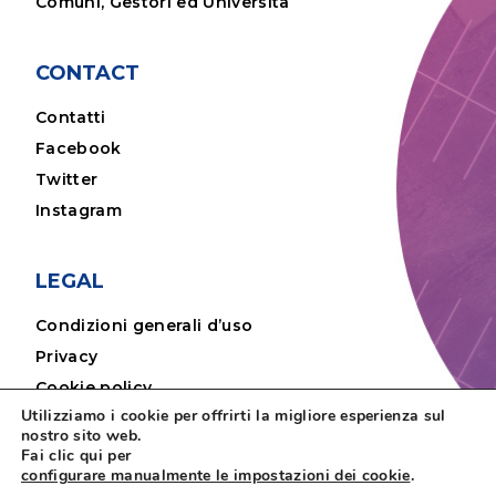
Comuni, Gestori ed Università
CONTACT
Contatti
Facebook
Twitter
Instagram
LEGAL
Condizioni generali d’uso
Privacy
Cookie policy
Utilizziamo i cookie per offrirti la migliore esperienza sul
Note legali
nostro sito web.
Fai clic qui per
configurare manualmente le impostazioni dei cookie
.