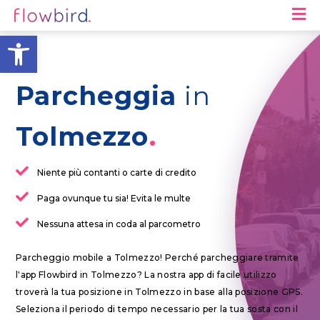
M
Apri la barra degli strumen
Parcheggia
in
Tolmezzo
Niente più contanti o carte di credito
Paga ovunque tu sia! Evita le multe
Nessuna attesa in coda al parcometro
Parcheggio mobile a Tolmezzo! Perché parcheggiare tramite
l'app Flowbird in Tolmezzo? La nostra app di facile utilizzo
troverà la tua posizione in Tolmezzo in base alla posizione GPS.
Seleziona il periodo di tempo necessario per la tua sosta con il